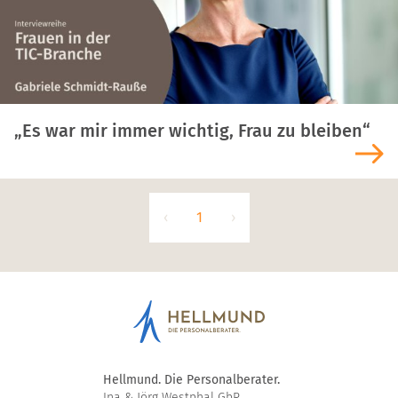
„Es war mir immer wichtig, Frau zu bleiben“
‹
1
›
Home
Hellmund. Die Personalberater.
Ina & Jörg Westphal GbR