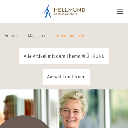
Home
Home
Magazin
Artikelübersicht
Alle Artikel mit dem Thema #
FÜHRUNG
Auswahl entfernen
Zum Artikel: „Es war mir immer wichtig, Frau zu bleiben“