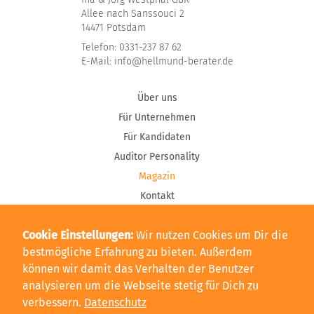
Allee nach Sanssouci 2
14471 Potsdam
Telefon:
0331-237 87 62
E-Mail:
info@hellmund-berater.de
Über uns
Für Unternehmen
Für Kandidaten
Auditor Personality
Magazin
Kontakt
Glossar Personalberatung
Cookie Einstellungen
Wir nutzen Cookies um Dir die
Glossar TIC
bestmögliche Erfahrung zu bieten. Außerdem
können wir damit das Verhalten der Benutzer
Datenschutzerklärung
analysieren um die Webseite stetig für Dich zu
Impressum
verbessern.
Datenschutz
Cookie-Einstellungen