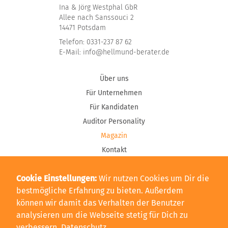
Ina & Jörg Westphal GbR
Allee nach Sanssouci 2
14471 Potsdam
Telefon:
0331-237 87 62
E-Mail:
info@hellmund-berater.de
Über uns
Für Unternehmen
Für Kandidaten
Auditor Personality
Magazin
Kontakt
Glossar Personalberatung
Cookie Einstellungen
Wir nutzen Cookies um Dir die
Glossar TIC
bestmögliche Erfahrung zu bieten. Außerdem
können wir damit das Verhalten der Benutzer
Datenschutzerklärung
analysieren um die Webseite stetig für Dich zu
Impressum
verbessern.
Datenschutz