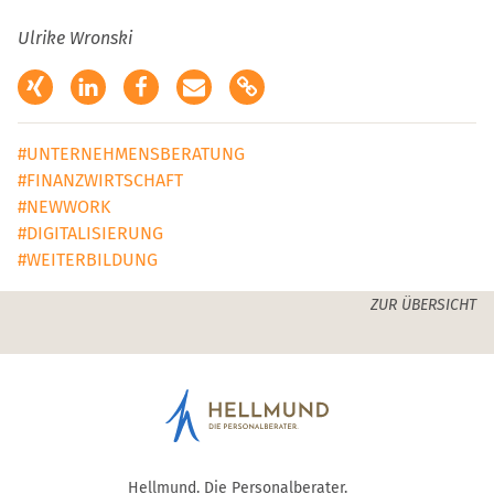
Ulrike Wronski
XING
LinkedIn
Facebook
E-Mail
Kopieren
#UNTERNEHMENSBERATUNG
#FINANZWIRTSCHAFT
#NEWWORK
#DIGITALISIERUNG
#WEITERBILDUNG
ZUR ÜBERSICHT
Home
Hellmund. Die Personalberater.