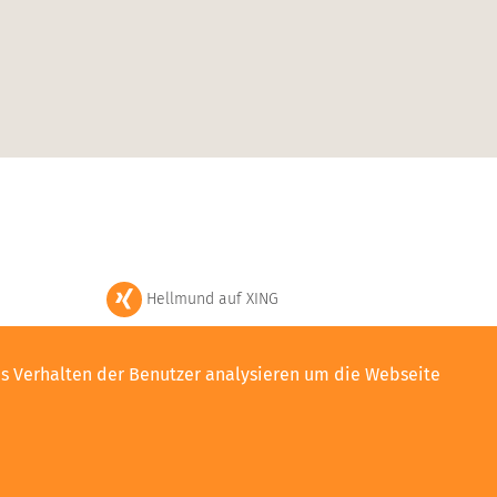
Hellmund auf XING
Hellmund auf LinkedIn
as Verhalten der Benutzer analysieren um die Webseite
Hellmund auf Facebook