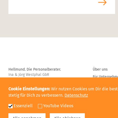
Home
Hellmund. Die Personalberater.
Über uns
Ina & Jörg Westphal GbR
Für Unternehm
Allee nach Sanssouci 2
Für Kandidaten
14471 Potsdam
Cookie Einstellungen
Wir nutzen Cookies um Dir die bes
Auditor Person
Telefon:
0331-237 87 62
stetig für Dich zu verbessern.
Datenschutz
E-Mail:
info@hellmund-berater.de
Magazin
Essenziell
YouTube Videos
Kontakt
Glossar Perso