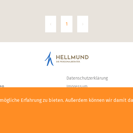
‹
1
›
Datenschutzerklärung
en
Impressum
Cookie-Einstellungen
tmögliche Erfahrung zu bieten. Außerdem können wir damit d
ality
nalberatung